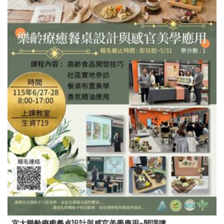
宜大樂齡療癒餐桌設計與感官美學應用~開課嘍