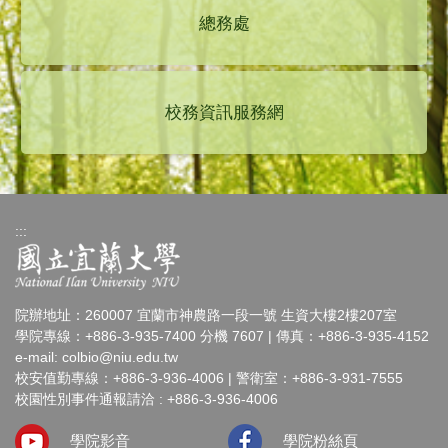
總務處
校務資訊服務網
:::
院辦地址：260007 宜蘭市神農路一段一號 生資大樓2樓207室
學院專線：+886-3-935-7400 分機 7607 | 傳真：+886-3-935-4152
e-mail:
colbio@niu.edu.tw
校安值勤專線：+886-3-936-4006 | 警衛室：+886-3-931-7555
校園性別事件通報請洽 : +886-3-936-4006
學院影音
學院粉絲頁