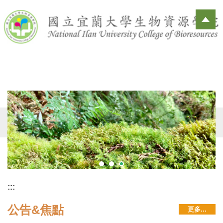
跳
到
主
要
內
容
區
:::
公告&焦點
更多...