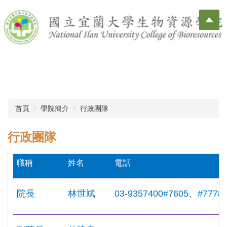
跳
到
主
要
內
容
區
首頁
學院簡介
行政團隊
行政團隊
職稱
姓名
電話
院長
林世斌
03-9357400#7605
、#7778