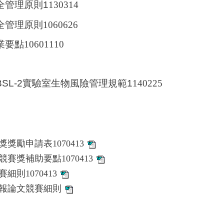
全管理原則1
130314
理原則1060626
點10601110
SL-2實驗室生物風險管理規範1
140225
勵申請表1070413
賽獎補助要點1070413
則1070413
壁報論文競賽細則