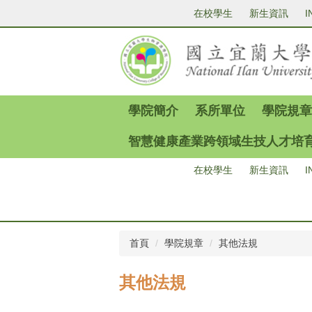
跳
在校學生
新生資訊
I
到
主
要
內
容
區
學院簡介
系所單位
學院規章
智慧健康產業跨領域生技人才培
在校學生
新生資訊
I
首頁
學院規章
其他法規
其他法規