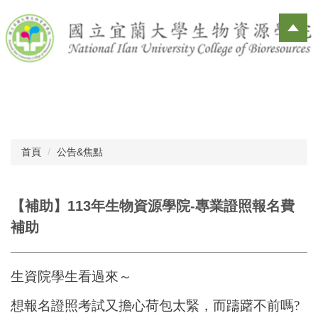
跳
到
主
要
內
容
區
首頁
公告&焦點
【補助】113年生物資源學院-專業證照報名費
補助
生資院學生看過來～
想報名證照考試又擔心荷包太緊，而躊躇不前嗎?