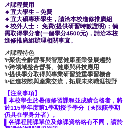
📌
課程費用
🔸
宜大學生－免費
🔸
宜大碩專班學生，請洽本校進修推廣組
🔸校外人士： 免費(提供研習時數證明)；倘
需取得學分者(一個學分4500元)，請洽本校
進修推廣組辦理相關事宜。
📌課程特色
✨聚焦全齡營養與智慧健康產業發展趨勢
✨跨領域整合營養、健康與科技應用
✨提供學分取得與專業研習雙重學習機會
✨促進校際與產業交流，拓展未來職涯視野
【注意事項】
▌本校學生於暑假修習課程並成績合格者，
將
於115學年度第1學期授予學分（★限該學期
仍具在學身分者）
。
▌各課程開課單位及修課資格略有不同，請於