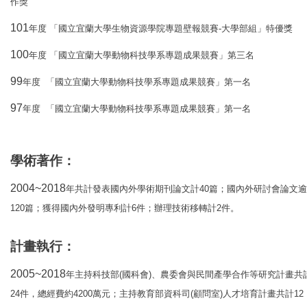
作獎
101
-
年度
「國立宜蘭大學生物資源學院專題壁報競賽
大學部組」特優獎
100
年度
「國立宜蘭大學動物科技學系專題成果競賽」第三名
99
年度
「國立宜蘭大學動物科技學系專題成果競賽」第一名
97
年度
「國立宜蘭大學動物科技學系專題成果競賽」第一名
學術著作
：
2004~2018
40
年共計發表國內外學術期刊論文計
篇；國內外研討會論文逾
120
6
2
篇；獲得國內外發明專利計
件；辦理技術移轉計
件。
計畫執行
：
2005~2018
(
)
年主持科技部
國科會
、
農委會與民間產學合作等研究計畫共
24
4200
(
)
12
件
，
總經費約
萬元；主持教育部資科司
顧問室
人才培育計畫共計