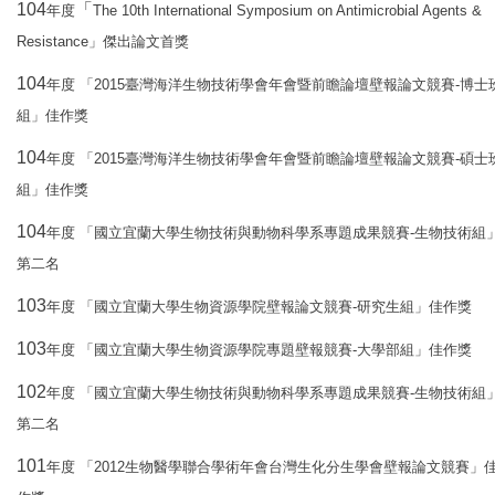
104
「
The 10th International Symposium on Antimicrobial Agents &
年度
Resistance
」傑出論文首獎
104
2015
-
年度
「
臺灣海洋生物技術學會年會暨前瞻論壇壁報論文競賽
博士
組」佳作獎
104
2015
-
年度
「
臺灣海洋生物技術學會年會暨前瞻論壇壁報論文競賽
碩士
組」佳作獎
104
-
年度
「國立宜蘭大學生物技術與動物科學系專題成果競賽
生物技術組
第二名
103
-
年度
「國立宜蘭大學生物資源學院壁報論文競賽
研究生組」佳作獎
103
-
年度
「國立宜蘭大學生物資源學院專題壁報競賽
大學部組」佳作獎
102
-
年度
「國立宜蘭大學生物技術與動物科學系專題成果競賽
生物技術組
第二名
101
2012
年度
「
生物醫學聯合學術年會台灣生化分生學會壁報論文競賽」