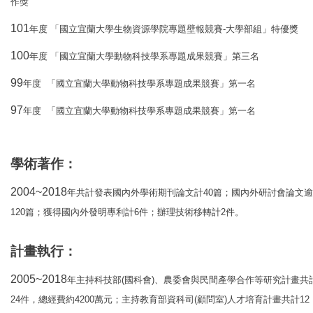
作獎
101
-
年度
「國立宜蘭大學生物資源學院專題壁報競賽
大學部組」特優獎
100
年度
「國立宜蘭大學動物科技學系專題成果競賽」第三名
99
年度
「國立宜蘭大學動物科技學系專題成果競賽」第一名
97
年度
「國立宜蘭大學動物科技學系專題成果競賽」第一名
學術著作
：
2004~2018
40
年共計發表國內外學術期刊論文計
篇；國內外研討會論文逾
120
6
2
篇；獲得國內外發明專利計
件；辦理技術移轉計
件。
計畫執行
：
2005~2018
(
)
年主持科技部
國科會
、
農委會與民間產學合作等研究計畫共
24
4200
(
)
12
件
，
總經費約
萬元；主持教育部資科司
顧問室
人才培育計畫共計