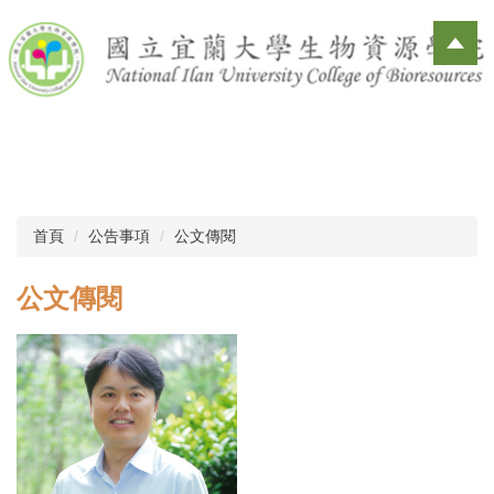
跳
到
主
要
內
容
區
首頁
公告事項
公文傳閱
公文傳閱