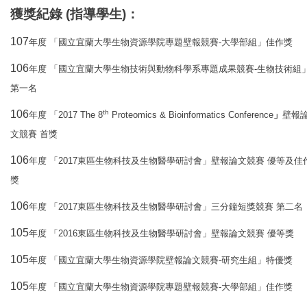
獲獎紀錄
(
指導學生
)
：
107
-
年度
「國立宜蘭大學生物資源學院專題壁報競賽
大學部組」佳作獎
106
-
年度
「國立宜蘭大學生物技術與動物科學系專題成果競賽
生物技術組
第一名
106
th
2017 The 8
Proteomics & Bioinformatics Conference
年度
「
」
壁報
文競賽
首獎
106
2017
年度
「
東區生物科技及生物醫學研討會」壁報論文競賽
優等及佳
獎
106
2017
年度
「
東區生物科技及生物醫學研討會」三分鐘短獎競賽
第二名
105
2016
年度
「
東區生物科技及生物醫學研討會」壁報論文競賽
優等獎
105
-
年度
「國立宜蘭大學生物資源學院壁報論文競賽
研究生組」特優獎
105
-
年度
「國立宜蘭大學生物資源學院專題壁報競賽
大學部組」佳作獎