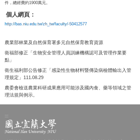
1900
件
，
總經費約
萬元。
個人網頁：
http://bas.niu.edu.tw/zh_tw/faculty/-50412577
農業部林業及自然保育署多元自然保育教育資源
衛福部修正「生物安全管理人員訓練機構認可及管理作業要
點」
衛生福利部公告修正「感染性生物材料暨傳染病檢體輸出入管
理規定」111.08.29
農委會檢送農業科研成果應用可能涉及國內食、藥等領域之管
理法規與例示。
:::