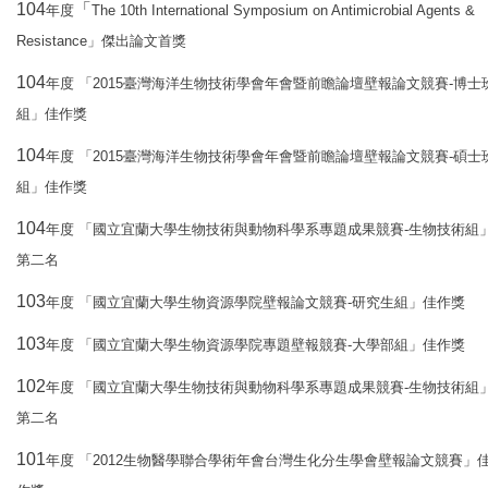
104
「
The 10th International Symposium on Antimicrobial Agents &
年度
Resistance
」傑出論文首獎
104
2015
-
年度
「
臺灣海洋生物技術學會年會暨前瞻論壇壁報論文競賽
博士
組」佳作獎
104
2015
-
年度
「
臺灣海洋生物技術學會年會暨前瞻論壇壁報論文競賽
碩士
組」佳作獎
104
-
年度
「國立宜蘭大學生物技術與動物科學系專題成果競賽
生物技術組
第二名
103
-
年度
「國立宜蘭大學生物資源學院壁報論文競賽
研究生組」佳作獎
103
-
年度
「國立宜蘭大學生物資源學院專題壁報競賽
大學部組」佳作獎
102
-
年度
「國立宜蘭大學生物技術與動物科學系專題成果競賽
生物技術組
第二名
101
2012
年度
「
生物醫學聯合學術年會台灣生化分生學會壁報論文競賽」